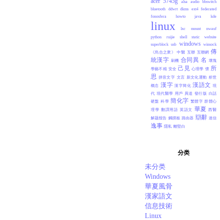
acer 5745g
alsa
audio
bbswitch
bluetooth
ddwrt
dkms
ext4
federated
fonosfera
howto
java
kde
linux
lxc
mount
nwauf
python
ruijie
shell
static website
windows
superblock
usb
winsock
傳
《烏合之衆》
中醫
互聯
互聯網
統漢字
合同異
名
刷機
壞塊
己見
所
學藝不精
安全
心理學
懷
思
拼音文字
文言
新文化運動
析世
漢字
漢語文
概念
漢字簡化
現
代
現代醫學
用戶
異道
發行版
白話
簡化字
硬盤
科學
繁體字
群體心
華夏
理學
翻譯用語
英語文
西醫
辯辭
解题报告
觸摸板
路由器
迷信
逸事
隱私
離堅白
分类
未分类
Windows
華夏風骨
漢家語文
信息技術
Linux