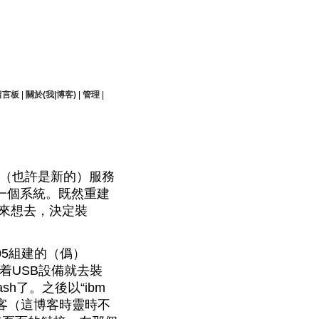
留言板
|
關於(我|博客)
|
管理
|
（也許是新的）服務
一個系統。既然重建
思來想去，決定裝
105組建的（僞）
着USB設備就去裝
h了。之後以“ibm
客（這博客時靈時不