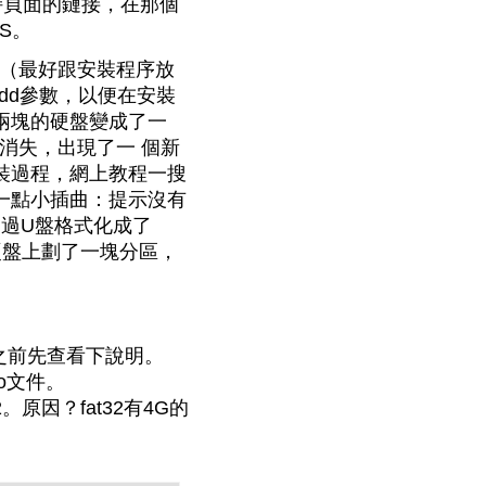
持頁面的鏈接，在那個
S。
方（最好跟安裝程序放
 dd參數，以便在安裝
兩塊的硬盤變成了一
消失，出現了一 個新
裝過程，網上教程一搜
一點小插曲：提示沒有
。不過U盤格式化成了
動硬盤上劃了一塊分區，
之前先查看下說明。
o文件。
。原因？fat32有4G的