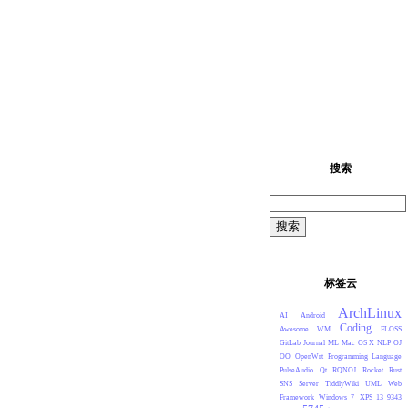
覆沉
謇吾法夫前脩兮非世俗之
搜索
标签云
ArchLinux
AI
Android
Coding
Awesome WM
FLOSS
GitLab
Journal
ML
Mac OS X
NLP
OJ
OO
OpenWrt
Programming Language
PulseAudio
Qt
RQNOJ
Rocket
Rust
SNS
Server
TiddlyWiki
UML
Web
Framework
Windows 7
XPS 13 9343