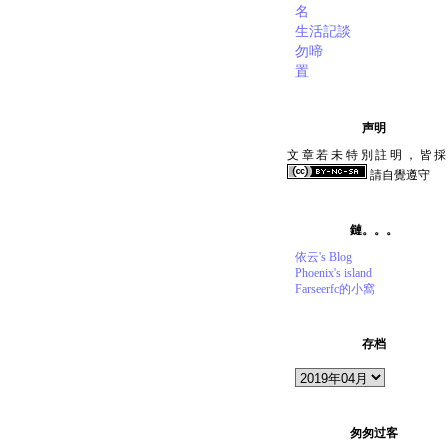
名
生活記談
勿啼
置
声明
文章若未特別註明，皆採
請自覺遵守
鏈。。。
依云's Blog
Phoenix's island
Farseerfc的小窩
存档
匆匆过客