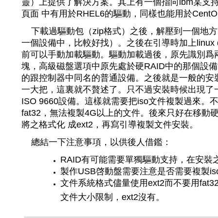
靈）上提供了解決方案。其上有一個指向ibm某支
頁面 中有用於RHEL6的驅動，同樣也能用於CentO
下載過驅動包（zip格式）之後，解壓到一個地
一個設備中，比較好找）。之後在引導時加上linux
前可以手動加載驅動。驅動加載過後，原先識別爲
塊，高級磁盤選項中原先處於硬RAID中的那個設備
的跟控制器中同名的普通設備。之後就是一般的安
一大把，這裏就不贅述了。只不過安裝時候出現了
ISO 9660設備。這樣就需要把iso文件複製過來
fat32，無法複製4G以上的文件。後來只好在移
將之格式化 成ext2，再寫引導複製文件安裝。
總結一下注意事項，以供後人借鑑：
RAID有可能需要單獨驅動支持，在安裝
製作USB啓動盤需要注意是否需要複製is
文件系統格式儘量使用ext2而不要用fat32
文件大小限制，ext2沒有。