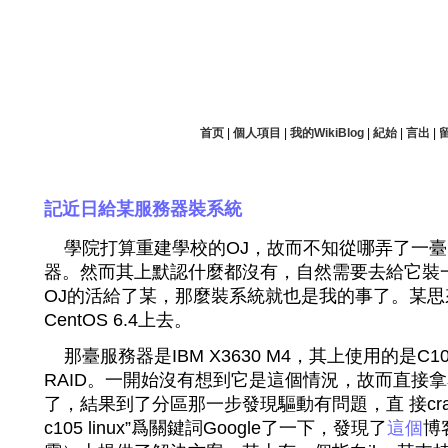
所服雖不周於今之人兮愿依彭咸之遺則
首页
|
個人項目
|
我的WikiBlog
|
紀始
|
言出
|
記近日給某服務器裝系統
學院打算重建學校的OJ，故而不知從哪弄了一臺
器。然而其上默認什麼都沒有，自然需要去給它裝
OJ的活給了某，那麼裝系統就也是我的事了。某
CentOS 6.4上去。
那臺服務器是IBM X3630 M4，其上使用的是C
RAID。一開始沒有想到它是這個情況，故而直接拿
了，結果到了分區那一步發現驅動有問題，直 接cras
c105 linux”爲關鍵詞Google了一下，發現了
這個
博